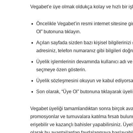
Vegabet’e üye olmak oldukça kolay ve hızlı bir işle
Öncelikle Vegabet’in resmi internet sitesine 
Ol” butonuna tıklayın.
Açılan sayfada sizden bazı kişisel bilgilerinizi
adresiniz, telefon numaranız gibi bilgileri doğr
Üyelik işlemlerinin devamında kullanıcı adı ve 
seçmeye özen gösterin.
Üyelik sözleşmesini okuyun ve kabul ediyorsa
Son olarak, “Üye Ol” butonuna tıklayarak üyeli
Vegabet üyeliği tamamlandıktan sonra birçok avan
promosyonlar ve turnuvalara katılma fırsatı bulu
erişebilir ve kazançlı bahisler yapabilirsiniz. Üy
olarak bu avantajlardan faydalanmaya başlayabili