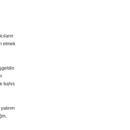
cıların
un etmek
şgeldin
ir
ve bahis
 yatırım
ğin,