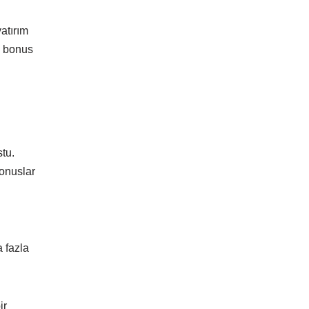
yatırım
el bonus
tu.
bonuslar
a fazla
ir