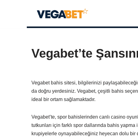
İçeriğe
geç
Vegabet’te Şansın
Vegabet bahis sitesi, bilgilerinizi paylaşabileceğ
da doğru yerdesiniz. Vegabet, çeşitli bahis seçen
ideal bir ortam sağlamaktadır.
Vegabet’te, spor bahislerinden canlı casino oyun
tutkunları için farklı spor dallarında bahis yapma
krupiyelerle oynayabileceğiniz heyecan dolu bir 