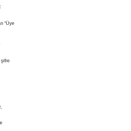
:
an “Üye
a
şifre
,
ye