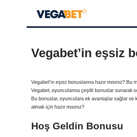
İçeriğe
geç
Vegabet’in eşsiz b
Vegabet’in eşsiz bonuslarına hazır mısınız? Bu 
Vegabet, oyuncularına çeşitli bonuslar sunarak on
Bu bonuslar, oyunculara ek avantajlar sağlar ve 
atmak için hazır mısınız?
Hoş Geldin Bonusu