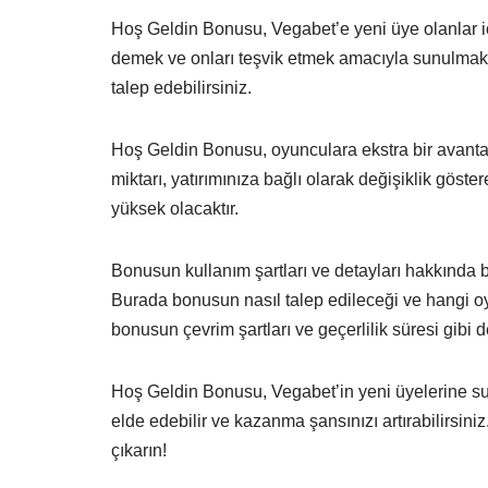
Hoş Geldin Bonusu, Vegabet’e yeni üye olanlar içi
demek ve onları teşvik etmek amacıyla sunulmaktad
talep edebilirsiniz.
Hoş Geldin Bonusu, oyunculara ekstra bir avantaj
miktarı, yatırımınıza bağlı olarak değişiklik göst
yüksek olacaktır.
Bonusun kullanım şartları ve detayları hakkında bi
Burada bonusun nasıl talep edileceği ve hangi oyun
bonusun çevrim şartları ve geçerlilik süresi gibi d
Hoş Geldin Bonusu, Vegabet’in yeni üyelerine su
elde edebilir ve kazanma şansınızı artırabilirsi
çıkarın!