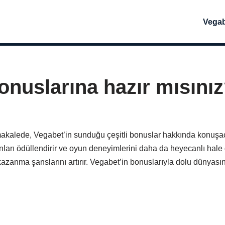
Vegab
onuslarına hazır mısını
makalede, Vegabet’in sunduğu çeşitli bonuslar hakkında konuşa
ları ödüllendirir ve oyun deneyimlerini daha da heyecanlı hale g
kazanma şanslarını artırır. Vegabet’in bonuslarıyla dolu dünyas