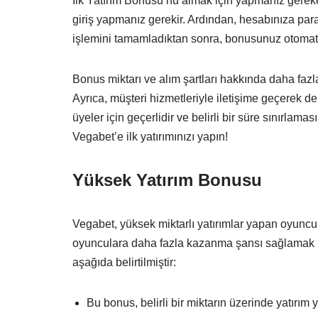
İlk Yatırım Bonusu’nu almak için yapmanız gereke
giriş yapmanız gerekir. Ardından, hesabınıza par
işlemini tamamladıktan sonra, bonusunuz otomatik
Bonus miktarı ve alım şartları hakkında daha fazla
Ayrıca, müşteri hizmetleriyle iletişime geçerek de
üyeler için geçerlidir ve belirli bir süre sınırlama
Vegabet’e ilk yatırımınızı yapın!
Yüksek Yatırım Bonusu
Vegabet, yüksek miktarlı yatırımlar yapan oyuncu
oyunculara daha fazla kazanma şansı sağlamak için
aşağıda belirtilmiştir:
Bu bonus, belirli bir miktarın üzerinde yatırım