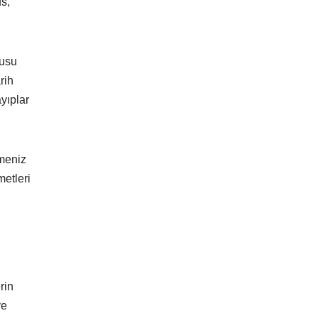
us,
nusu
rih
ayıplar
çmeniz
metleri
rin
ye