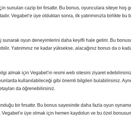
n sunulan cazip bir fırsattır. Bu bonus, oyunculara siteye hoş g
ır. Vegabet’e üye olduktan sonra, ilk yatırımınızla birlikte bu
 sunarak oyun deneyimlerini daha keyifli hale getirir. Bu bonus
erebilir. Yatırımınız ne kadar yüksekse, alacağınız bonus da o kad
lgi almak için Vegabet’in resmi web sitesini ziyaret edebilirsini
larda kullanılabileceği gibi önemli bilgileri bulabilirsiniz. Ayrı
etayları da öğrenebilirsiniz.
nduğu bir fırsattır. Bu bonus sayesinde daha fazla oyun oynam
niz. Vegabet’e üye olmak için hemen kaydolun ve bu özel bonusun