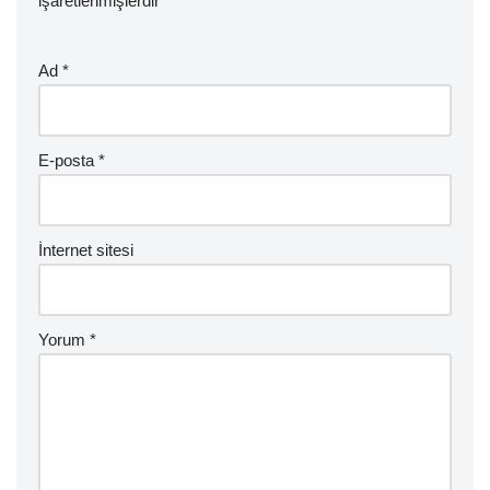
işaretlenmişlerdir
Ad
*
E-posta
*
İnternet sitesi
Yorum
*