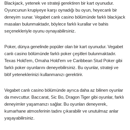
Blackjack, yetenek ve strateji gerektiren bir kart oyunudur.
Oyuncunun krupiyeye karşı oynadığı bu oyun, heyecanlı bir
deneyim sunar. Vegabet canlı casino bölümünde farklı blackjack
masaları bulunmaktadır, böylece farklı kurallar ve bahis
seçenekleriyle oyunu oynayabilirsiniz.
Poker, dünya genelinde popüler olan bir kart oyunudur. Vegabet
canlı casino bölümünde farklı poker çeşitleri bulunmaktadır.
Texas Hold’em, Omaha Hold’em ve Caribbean Stud Poker gibi
farklı poker oyunlarını deneyebilirsiniz. Bu oyunlar, strateji ve
blöf yeteneklerinizi kullanmanızı gerektirir.
Vegabet canlı casino bölümünde ayrıca daha az bilinen oyunlar
da mevcuttur. Baccarat, Sic Bo, Dragon Tiger gibi oyunlar, farklı
deneyimler yaşamanızı sağlar. Bu oyunları deneyerek,
kumarhane atmosferinin tadını çıkarabilir ve unutulmaz anlar
yaşayabilirsiniz.