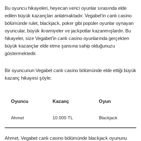
Bu oyuncu hikayeleri, heyecan verici oyunlar sırasında elde
edilen büyük kazançları anlatmaktadır. Vegabet’in canlı casino
bölümünde rulet, blackjack, poker gibi popüler oyunlar oynayan
oyuncular, büyük ikramiyeler ve jackpotlar kazanmışlardır. Bu
hikayeler, size Vegabet’in canlı casino oyunlarında gerçekten
büyük kazançlar elde etme şansına sahip olduğunuzu
göstermektedir.
Bir oyuncunun Vegabet canlı casino bölümünde elde ettiği büyük
kazanç hikayesi şöyle:
Oyuncu
Kazanç
Oyun
Ahmet
10.000 TL
Blackjack
Ahmet, Vegabet canlı casino bölümünde blackjack oyununu