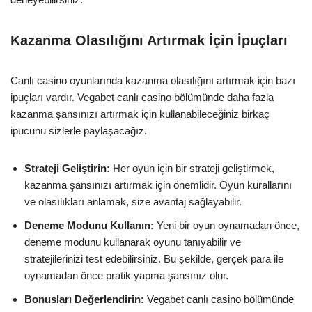
Kazanma Olasılığını Artırmak İçin İpuçları
Canlı casino oyunlarında kazanma olasılığını artırmak için bazı
ipuçları vardır. Vegabet canlı casino bölümünde daha fazla
kazanma şansınızı artırmak için kullanabileceğiniz birkaç
ipucunu sizlerle paylaşacağız.
Strateji Geliştirin:
Her oyun için bir strateji geliştirmek,
kazanma şansınızı artırmak için önemlidir. Oyun kurallarını
ve olasılıkları anlamak, size avantaj sağlayabilir.
Deneme Modunu Kullanın:
Yeni bir oyun oynamadan önce,
deneme modunu kullanarak oyunu tanıyabilir ve
stratejilerinizi test edebilirsiniz. Bu şekilde, gerçek para ile
oynamadan önce pratik yapma şansınız olur.
Bonusları Değerlendirin:
Vegabet canlı casino bölümünde