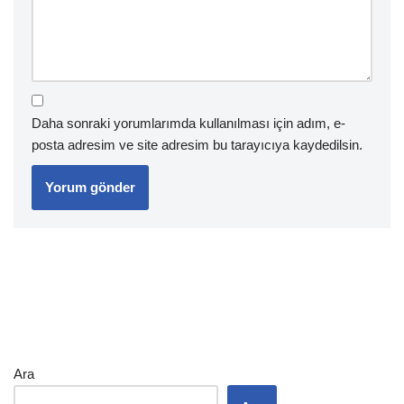
Daha sonraki yorumlarımda kullanılması için adım, e-
posta adresim ve site adresim bu tarayıcıya kaydedilsin.
Ara