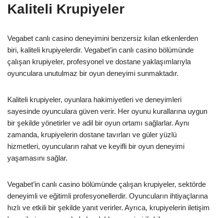
Kaliteli Krupiyeler
Vegabet canlı casino deneyimini benzersiz kılan etkenlerden
biri, kaliteli krupiyelerdir. Vegabet’in canlı casino bölümünde
çalışan krupiyeler, profesyonel ve dostane yaklaşımlarıyla
oyunculara unutulmaz bir oyun deneyimi sunmaktadır.
Kaliteli krupiyeler, oyunlara hakimiyetleri ve deneyimleri
sayesinde oyunculara güven verir. Her oyunu kurallarına uygun
bir şekilde yönetirler ve adil bir oyun ortamı sağlarlar. Aynı
zamanda, krupiyelerin dostane tavırları ve güler yüzlü
hizmetleri, oyuncuların rahat ve keyifli bir oyun deneyimi
yaşamasını sağlar.
Vegabet’in canlı casino bölümünde çalışan krupiyeler, sektörde
deneyimli ve eğitimli profesyonellerdir. Oyuncuların ihtiyaçlarına
hızlı ve etkili bir şekilde yanıt verirler. Ayrıca, krupiyelerin iletişim