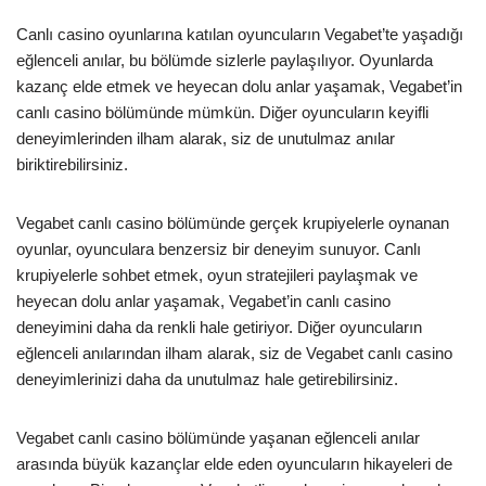
Canlı casino oyunlarına katılan oyuncuların Vegabet’te yaşadığı
eğlenceli anılar, bu bölümde sizlerle paylaşılıyor. Oyunlarda
kazanç elde etmek ve heyecan dolu anlar yaşamak, Vegabet’in
canlı casino bölümünde mümkün. Diğer oyuncuların keyifli
deneyimlerinden ilham alarak, siz de unutulmaz anılar
biriktirebilirsiniz.
Vegabet canlı casino bölümünde gerçek krupiyelerle oynanan
oyunlar, oyunculara benzersiz bir deneyim sunuyor. Canlı
krupiyelerle sohbet etmek, oyun stratejileri paylaşmak ve
heyecan dolu anlar yaşamak, Vegabet’in canlı casino
deneyimini daha da renkli hale getiriyor. Diğer oyuncuların
eğlenceli anılarından ilham alarak, siz de Vegabet canlı casino
deneyimlerinizi daha da unutulmaz hale getirebilirsiniz.
Vegabet canlı casino bölümünde yaşanan eğlenceli anılar
arasında büyük kazançlar elde eden oyuncuların hikayeleri de