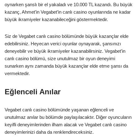
oynarken şanslı bir el yakaladı ve 10.000 TL kazandı. Bu büyük
kazanç, Ahmet’in Vegabet’in canlı casino oyunlarında ne kadar
büyük ikramiyeler kazanabileceğini göstermektedir.
Siz de Vegabet canlı casino bölümünde büyük kazançlar elde
edebilirsiniz. Heyecan verici oyunlar oynayarak, şansınızı
deneyebilir ve büyük ikramiyeler kazanabilirsiniz. Vegabet’in
canlı casino bölümü, size unutulmaz bir oyun deneyimi
sunarken aynı zamanda büyük kazançlar elde etme şansı da
vermektedir.
Eğlenceli Anılar
Vegabet canlı casino bölümünde yaşanan eğlenceli ve
unutulmaz anılar bu bölümde paylaşılacaktır. Diğer oyuncuların
keyifli deneyimlerinden ilham alacak ve Vegabet canlı casino
deneyimlerinizi daha da renklendireceksiniz.