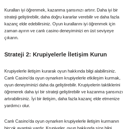
Kuralları iyi öğrenmek, kazanma şansınızı artırır. Daha iyi bir
strateji geliştirebilir, daha doğru kararlar verebilir ve daha fazla
kazanç elde edebilirsiniz. Oyun kurallarını iyi öğrenmek için
zaman ayırın ve canlı casino deneyiminizi en üst seviyeye
çıkarın.
Strateji 2: Krupiyelerle İletişim Kurun
Krupiyelerle iletişim kurarak oyun hakkında bilgi alabilirsiniz.
Canlı Casino’da oyun oynarken krupiyelerle etkileşim kurmak,
oyun deneyiminizi daha da geliştirebilir. Krupiyelerin taktiklerini
öğrenerek daha iyi bir strateji geliştirebilir ve kazanma şansınızı
artırabilirsiniz. İyi bir iletişim, daha fazla kazanç elde etmenize
yardımcı olur.
Canlı Casino’da oyun oynarken krupiyelerle iletişim kurmanın
birçok avantajı vardır. Krupiyeler, oyun hakkında size bilgi