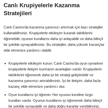
Canlı Krupiyelerle Kazanma
Stratejileri
Canlı Casino’da kazanma şansınızı artırmak için bazı stratejiler
kullanabilirsiniz. Krupiyelerle etkileşim kurarak taktiklerini
öğrenebilir, oyunun kurallarını daha iyi anlayabilir ve daha bilinçli
bir şekilde oynayabilirsiniz. Bu stratejiler, daha yüksek kazançlar
elde etmenize yardımcı olabilir.
Krupiyelerle etkileşim kurun: Canlı Casino’da oyun oynarken
krupiyelerle iletişim kurmanın avantajları vardır. Krupiyelerin
taktiklerini öğrenerek daha iyi bir strateji geliştirebilir ve
kazanma şansınızı artırabilirsiniz. İyi bir iletişim, daha fazla
kazanç elde etmenize yardımcı olur.
Oyun kurallarını iyi öğrenin: Her oyunun kendine özgü
kuralları vardır. Oyunun kurallarını iyi öğrenerek daha bilinçli
bir şekilde oynayabilir ve daha doğru kararlar verebilirsiniz.