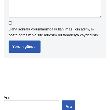
Daha sonraki yorumlarımda kullanılması için adım, e-
posta adresim ve site adresim bu tarayıcıya kaydedilsin.
Ara
Ara