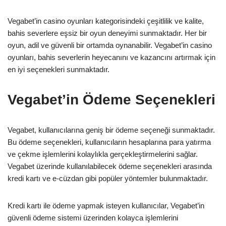
Vegabet’in casino oyunları kategorisindeki çeşitlilik ve kalite,
bahis severlere eşsiz bir oyun deneyimi sunmaktadır. Her bir
oyun, adil ve güvenli bir ortamda oynanabilir. Vegabet’in casino
oyunları, bahis severlerin heyecanını ve kazancını artırmak için
en iyi seçenekleri sunmaktadır.
Vegabet’in Ödeme Seçenekleri
Vegabet, kullanıcılarına geniş bir ödeme seçeneği sunmaktadır.
Bu ödeme seçenekleri, kullanıcıların hesaplarına para yatırma
ve çekme işlemlerini kolaylıkla gerçekleştirmelerini sağlar.
Vegabet üzerinde kullanılabilecek ödeme seçenekleri arasında
kredi kartı ve e-cüzdan gibi popüler yöntemler bulunmaktadır.
Kredi kartı ile ödeme yapmak isteyen kullanıcılar, Vegabet’in
güvenli ödeme sistemi üzerinden kolayca işlemlerini