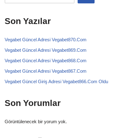
Son Yazılar
Vegabet Güncel Adresi Vegabet870.Com
Vegabet Güncel Adresi Vegabet869.Com
Vegabet Güncel Adresi Vegabet868.Com
Vegabet Güncel Adresi Vegabet867.Com
Vegabet Güncel Giriş Adresi Vegabet866.Com Oldu
Son Yorumlar
Görüntülenecek bir yorum yok.