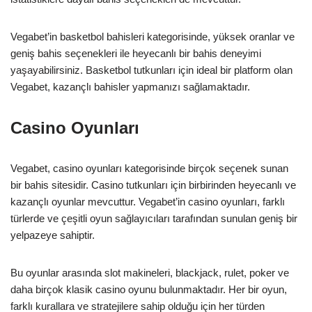
Vegabet’in basketbol bahisleri kategorisinde, yüksek oranlar ve
geniş bahis seçenekleri ile heyecanlı bir bahis deneyimi
yaşayabilirsiniz. Basketbol tutkunları için ideal bir platform olan
Vegabet, kazançlı bahisler yapmanızı sağlamaktadır.
Casino Oyunları
Vegabet, casino oyunları kategorisinde birçok seçenek sunan
bir bahis sitesidir. Casino tutkunları için birbirinden heyecanlı ve
kazançlı oyunlar mevcuttur. Vegabet’in casino oyunları, farklı
türlerde ve çeşitli oyun sağlayıcıları tarafından sunulan geniş bir
yelpazeye sahiptir.
Bu oyunlar arasında slot makineleri, blackjack, rulet, poker ve
daha birçok klasik casino oyunu bulunmaktadır. Her bir oyun,
farklı kurallara ve stratejilere sahip olduğu için her türden