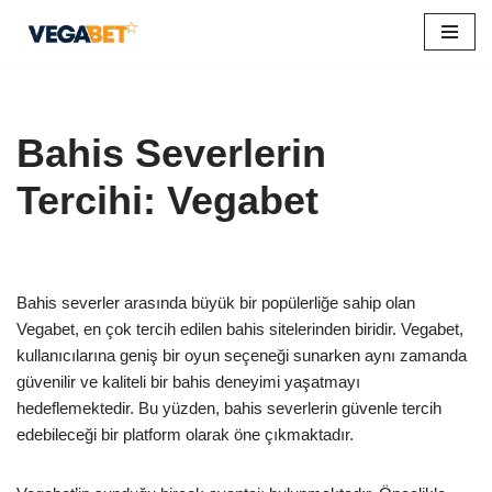
İçeriğe
geç
Bahis Severlerin
Tercihi: Vegabet
Bahis severler arasında büyük bir popülerliğe sahip olan
Vegabet, en çok tercih edilen bahis sitelerinden biridir. Vegabet,
kullanıcılarına geniş bir oyun seçeneği sunarken aynı zamanda
güvenilir ve kaliteli bir bahis deneyimi yaşatmayı
hedeflemektedir. Bu yüzden, bahis severlerin güvenle tercih
edebileceği bir platform olarak öne çıkmaktadır.