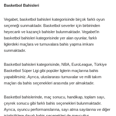
Basketbol Bahisleri
Vegabet, basketbol bahisleri kategorisinde birçok farklı oyun
seçeneği sunmaktadır. Basketbol severler için birbirinden
heyecanlı ve kazançlı bahisler bulunmaktadır. Vegabet’in
basketbol bahisleri kategorisinde yer alan oyunlar, farklı
liglerdeki maçlara ve turnuvalara bahis yapma imkanı
sunmaktadır.
Basketbol bahisleri kategorisinde, NBA, EuroLeague, Türkiye
Basketbol Süper Ligi gibi popüler liglerin maçlarına bahis
yapabilirsiniz. Ayrıca, uluslararası turnuvalar ve milli takım
maçları da bahis seçenekleri arasında yer almaktadır.
Basketbol bahislerinde, maç sonucu, handikap, toplam sayı,
çeyrek sonucu gibi farklı bahis seçenekleri bulunmaktadır.
Ayrıca, oyuncu performanslarına, sayı atma sayılarına ve diğer
istatistiklere dayalı bahis seçenekleri de mevcuttur.