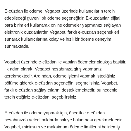
E-cüzdan ile ödeme, Vegabet üzerinde kullanıcıların tercih
edebileceği güvenli bir ödeme seçeneğidir. E-cüzdanlar, dijital
para birimleri kullanarak online ödemeler yapmanızı sağlayan
elektronik cüzdanlardır. Vegabet, farklı e-cüzdan seçenekleri
sunarak kullanıcılarına kolay ve hızlı bir ödeme deneyimi
sunmaktadır.
Vegabet üzerinde e-cüzdan ile yapılan ödemeler oldukça basittir.
İlk adım olarak, Vegabet hesabınıza giriş yapmanız
gerekmektedir. Ardından, ödeme işlemi yapmak istediğiniz
bölüme giderek e-cüzdan seçeneğini seçmelisiniz. Vegabet,
farklı e-cüzdan sağlayıcılarını desteklemektedir, bu nedenle
tercih ettiğiniz e-cüzdanı seçebilirsiniz.
E-cüzdan ile ödeme yapmak için, öncelikle e-cüzdan
hesabınızda yeterli miktarda bakiye bulunması gerekmektedir.
Vegabet, minimum ve maksimum ödeme limitlerini belirlemiş