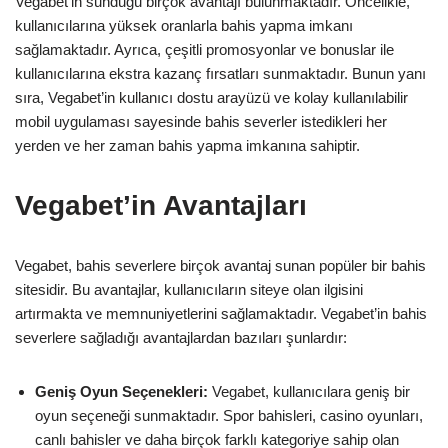
Vegabet’in sunduğu birçok avantajı bulunmaktadır. Öncelikle,
kullanıcılarına yüksek oranlarla bahis yapma imkanı
sağlamaktadır. Ayrıca, çeşitli promosyonlar ve bonuslar ile
kullanıcılarına ekstra kazanç fırsatları sunmaktadır. Bunun yanı
sıra, Vegabet’in kullanıcı dostu arayüzü ve kolay kullanılabilir
mobil uygulaması sayesinde bahis severler istedikleri her
yerden ve her zaman bahis yapma imkanına sahiptir.
Vegabet’in Avantajları
Vegabet, bahis severlere birçok avantaj sunan popüler bir bahis
sitesidir. Bu avantajlar, kullanıcıların siteye olan ilgisini
artırmakta ve memnuniyetlerini sağlamaktadır. Vegabet’in bahis
severlere sağladığı avantajlardan bazıları şunlardır:
Geniş Oyun Seçenekleri:
Vegabet, kullanıcılara geniş bir
oyun seçeneği sunmaktadır. Spor bahisleri, casino oyunları,
canlı bahisler ve daha birçok farklı kategoriye sahip olan